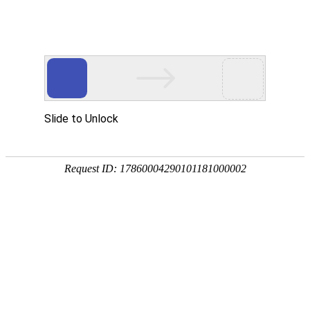
中
EN
O U R P R O D U C T S
我们的产品
公司通过对羊肚菌、特色食用菌的品牌塑造、绿色健康食品规模化、
标准化的打造，形成以培育、种植、销售、出口一体化的专业型农业
开发公司。公司产品已销售到广州、深圳、昆明、上海等国内城市，
出口到德国、法国、瑞士、英国、日本、韩国等国家